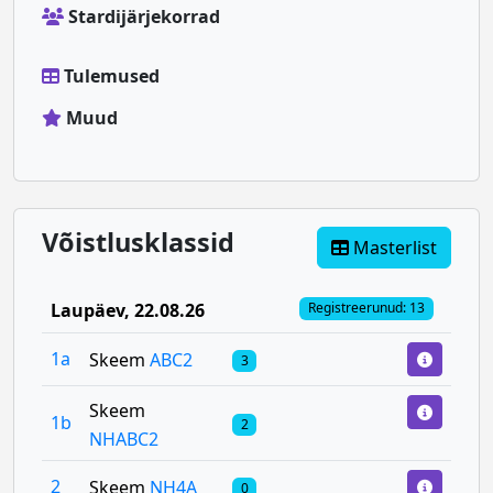
Stardijärjekorrad
Tulemused
Muud
Võistlusklassid
Masterlist
Laupäev
, 22.08.26
Registreerunud: 13
1a
Skeem
ABC2
3
Skeem
1b
2
NHABC2
2
Skeem
NH4A
0