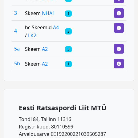
3
Skeem
NHA1
1
hc Skeemid
A4
4
3
/
LK2
5a
Skeem
A2
3
5b
Skeem
A2
1
Eesti Ratsaspordi Liit MTÜ
Tondi 84, Tallinn 11316
Registrikood: 80110599
Arveldusarve EE192200221039505287