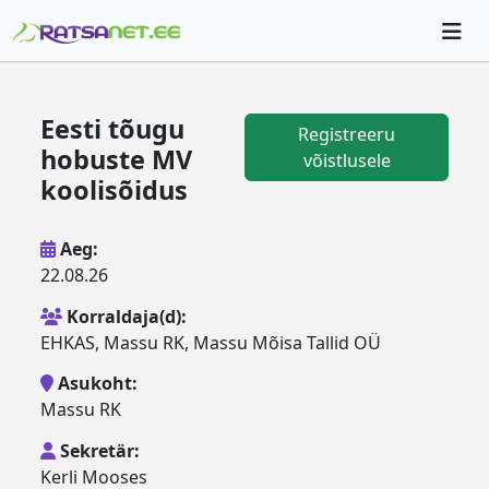
Eesti tõugu
Registreeru
hobuste MV
võistlusele
koolisõidus
Aeg:
22.08.26
Korraldaja(d):
EHKAS, Massu RK, Massu Mõisa Tallid OÜ
Asukoht:
Massu RK
Sekretär:
Kerli Mooses