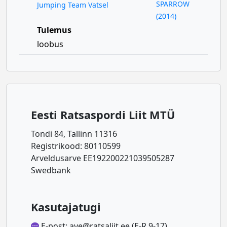
SPARROW
Jumping Team Vatsel
(2014)
Tulemus
loobus
Eesti Ratsaspordi Liit MTÜ
Tondi 84, Tallinn 11316
Registrikood: 80110599
Arveldusarve EE192200221039505287
Swedbank
Kasutajatugi
E-post: ave@ratsaliit.ee (E-R 9-17)