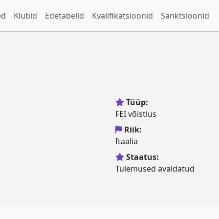
ed
Klubid
Edetabelid
Kvalifikatsioonid
Sanktsioonid
Tüüp:
FEI võistlus
Riik:
Itaalia
Staatus:
Tulemused avaldatud