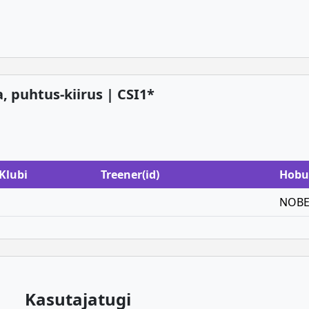
1a, puhtus-kiirus | CSI1*
Klubi
Treener(id)
Hobu
NOBE
Kasutajatugi