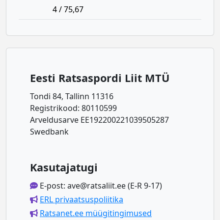
4 / 75,67
Eesti Ratsaspordi Liit MTÜ
Tondi 84, Tallinn 11316
Registrikood: 80110599
Arveldusarve EE192200221039505287
Swedbank
Kasutajatugi
E-post: ave@ratsaliit.ee (E-R 9-17)
ERL privaatsuspoliitika
Ratsanet.ee müügitingimused