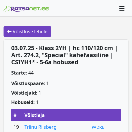
Võistluse lehele
03.07.25 - Klass 2YH | hc 110/120 cm |
Art. 274.2, "Special" kahefaasiline |
CSIYH1* - 5-6a hobused
Starte:
44
Võistluspaare:
1
Võistlejaid:
1
Hobuseid:
1
#
Võistleja
19
Triinu Riisberg
PADRE