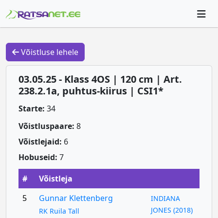
Võistluse lehele
03.05.25 - Klass 4OS | 120 cm | Art.
238.2.1a, puhtus-kiirus | CSI1*
Starte:
34
Võistluspaare:
8
Võistlejaid:
6
Hobuseid:
7
#
Võistleja
5
Gunnar Klettenberg
INDIANA
JONES (2018)
RK Ruila Tall