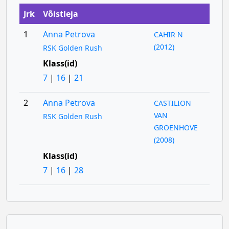
Jrk
Võistleja
1
Anna Petrova
CAHIR N
(2012)
RSK Golden Rush
Klass(id)
7
|
16
|
21
2
Anna Petrova
CASTILION
VAN
RSK Golden Rush
GROENHOVE
(2008)
Klass(id)
7
|
16
|
28