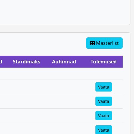
Masterlist
d
Stardimaks
Auhinnad
Tulemused
Vaata
Vaata
Vaata
Vaata