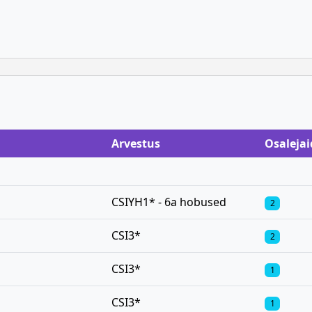
Arvestus
Osalejai
CSIYH1* - 6a hobused
2
CSI3*
2
CSI3*
1
CSI3*
1