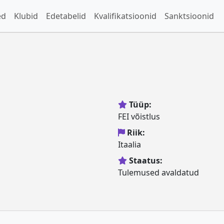
ed
Klubid
Edetabelid
Kvalifikatsioonid
Sanktsioonid
Tüüp:
FEI võistlus
Riik:
Itaalia
Staatus:
Tulemused avaldatud