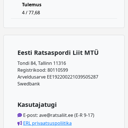
Tulemus
4 / 77,68
Eesti Ratsaspordi Liit MTÜ
Tondi 84, Tallinn 11316
Registrikood: 80110599
Arveldusarve EE192200221039505287
Swedbank
Kasutajatugi
E-post: ave@ratsaliit.ee (E-R 9-17)
ERL privaatsuspoliitika