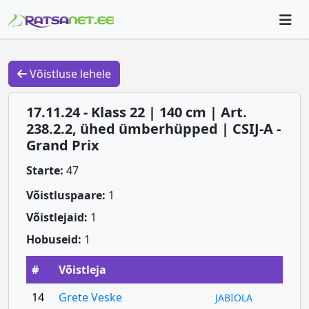
Võistluse lehele
17.11.24 - Klass 22 | 140 cm | Art.
238.2.2, ühed ümberhüpped | CSIJ-A -
Grand Prix
Starte:
47
Võistluspaare:
1
Võistlejaid:
1
Hobuseid:
1
#
Võistleja
14
Grete Veske
JABIOLA