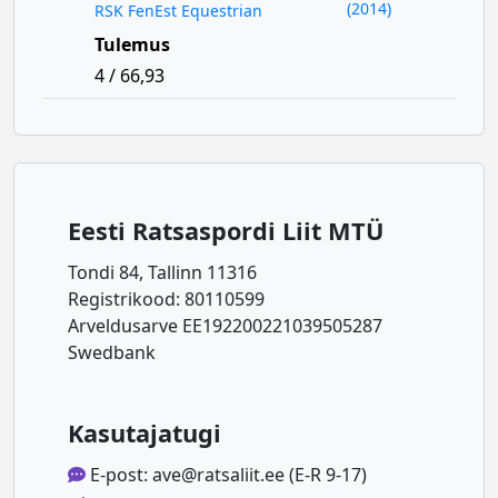
(2014)
RSK FenEst Equestrian
Tulemus
4 / 66,93
Eesti Ratsaspordi Liit MTÜ
Tondi 84, Tallinn 11316
Registrikood: 80110599
Arveldusarve EE192200221039505287
Swedbank
Kasutajatugi
E-post: ave@ratsaliit.ee (E-R 9-17)