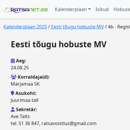
Kalenderplaan
Isikud
Hobus
Kalenderplaan 2025
/
Eesti tõugu hobuste MV
/ 4b - Regi
Eesti tõugu hobuste MV
Aeg:
24.08.25
Korraldaja(d):
Märjamaa SK
Asukoht:
Juurimaa tall
Sekretär:
Ave Talts
tel. 51 36 847, ratsavoistlus@gmail.com