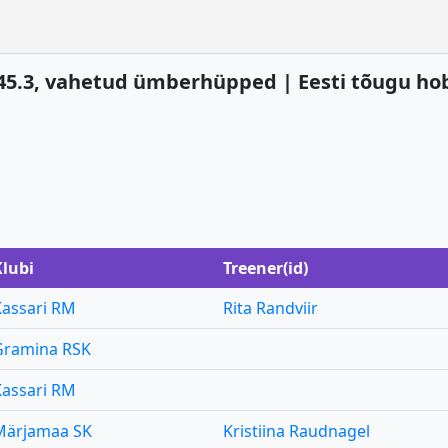
.2+245.3, vahetud ümberhüpped | Eesti tõugu h
Klubi
Treener(id)
Kassari RM
Rita Randviir
Gramina RSK
Kassari RM
Märjamaa SK
Kristiina Raudnagel