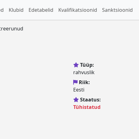
ed
Klubid
Edetabelid
Kvalifikatsioonid
Sanktsioonid
streerunud
Tüüp:
rahvuslik
Riik:
Eesti
Staatus:
Tühistatud