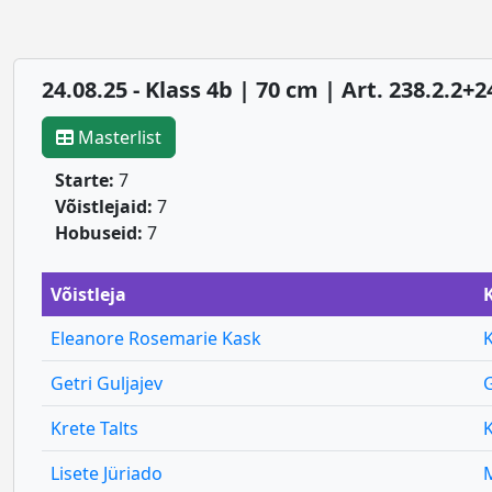
24.08.25 - Klass 4b | 70 cm | Art. 238.2
Masterlist
Starte:
7
Võistlejaid:
7
Hobuseid:
7
Võistleja
Eleanore Rosemarie Kask
Getri Guljajev
Krete Talts
Lisete Jüriado