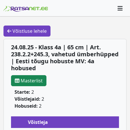
Võistluse lehele
24.08.25 - Klass 4a | 65 cm | Art.
238.2.2+245.3, vahetud ümberhüpped
| Eesti tõugu hobuste MV: 4a
hobused
Masterlist
Starte:
2
Võistlejaid:
2
Hobuseid:
2
Võistleja