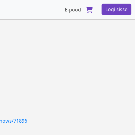
Logi sisse
E-pood
/shows/71896