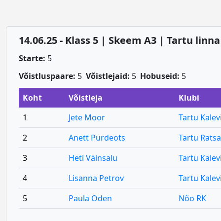
14.06.25 - Klass 5 | Skeem A3 | Tartu linn
Starte:
5
Võistluspaare:
5
Võistlejaid:
5
Hobuseid:
5
Koht
Võistleja
Klubi
1
Jete Moor
Tartu Kalev
2
Anett Purdeots
Tartu Rats
3
Heti Väinsalu
Tartu Kalev
4
Lisanna Petrov
Tartu Kalev
5
Paula Oden
Nõo RK