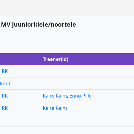
a MV juunioridele/noortele
Treener(id)
i RK
akool
i RK
Kaire Kalm
,
Enno Pille
i RK
Kaire Kalm