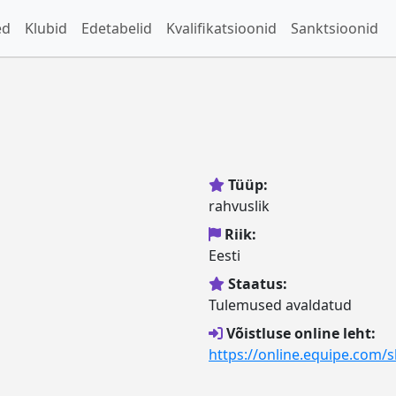
ed
Klubid
Edetabelid
Kvalifikatsioonid
Sanktsioonid
Tüüp:
rahvuslik
Riik:
Eesti
Staatus:
Tulemused avaldatud
Võistluse online leht:
https://online.equipe.com