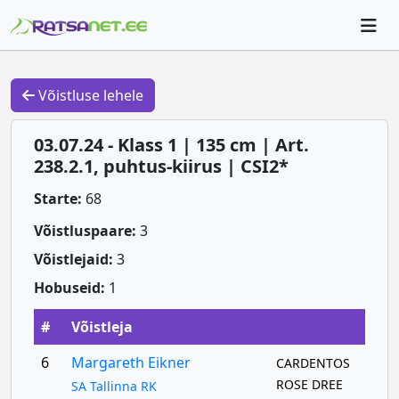
Võistluse lehele
03.07.24 - Klass 1 | 135 cm | Art.
238.2.1, puhtus-kiirus | CSI2*
Starte:
68
Võistluspaare:
3
Võistlejaid:
3
Hobuseid:
1
#
Võistleja
6
Margareth Eikner
CARDENTOS
ROSE DREE
SA Tallinna RK