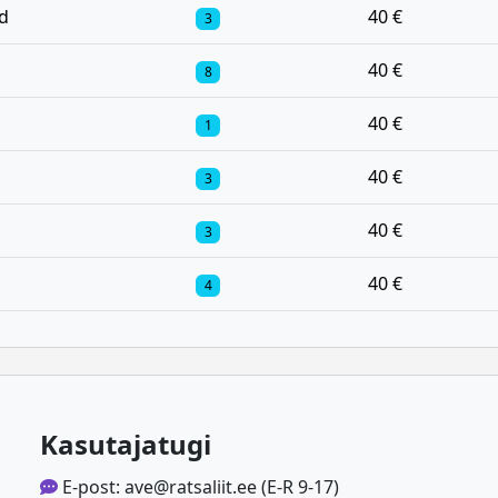
d
40 €
3
40 €
8
40 €
1
40 €
3
40 €
3
40 €
4
Kasutajatugi
E-post: ave@ratsaliit.ee (E-R 9-17)