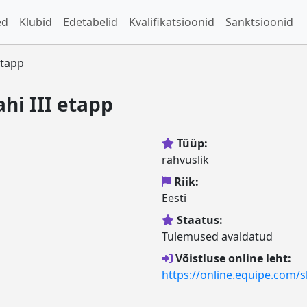
ed
Klubid
Edetabelid
Kvalifikatsioonid
Sanktsioonid
etapp
ahi III etapp
Tüüp:
rahvuslik
Riik:
Eesti
Staatus:
Tulemused avaldatud
Võistluse online leht:
https://online.equipe.com