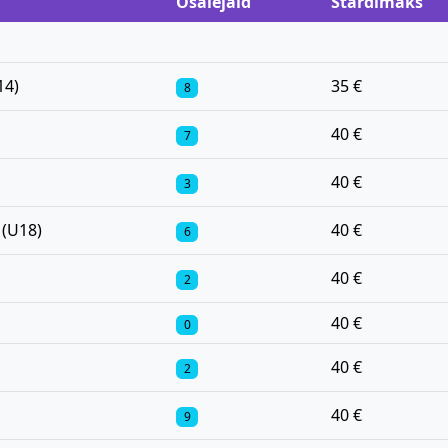
Osalejaid
Stardimaks
14)
35 €
8
40 €
7
40 €
3
 (U18)
40 €
6
40 €
2
40 €
0
40 €
2
40 €
9