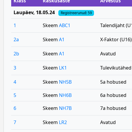
Klass
Raskusaste
Arvestus
Laupäev
, 18.05.24
Registreerunud: 59
1
Skeem
ABC1
Talendijaht (U
2a
Skeem
A1
X-Faktor (U16)
2b
Skeem
A1
Avatud
3
Skeem
LK1
Tulevikutähed
4
Skeem
NH5B
5a hobused
5
Skeem
NH6B
6a hobused
6
Skeem
NH7B
7a hobused
7
Skeem
LR2
Avatud