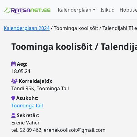
Kalenderplaan
Isikud
Hobus
Kalenderplaan 2024
/ Toominga koolisõit / Talendijahi III 
Toominga koolisõit / Talendij
Aeg:
18.05.24
Korraldaja(d):
Tondi RSK, Toominga Tall
Asukoht:
Toominga tall
Sekretär:
Erene Vaher
tel. 52 89 462, erenekoolisoit@gmail.com