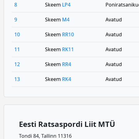
8
Skeem
LP4
Poniratsaniku
9
Skeem
M4
Avatud
10
Skeem
RR10
Avatud
11
Skeem
RK11
Avatud
12
Skeem
RR4
Avatud
13
Skeem
RK4
Avatud
Eesti Ratsaspordi Liit MTÜ
Tondi 84, Tallinn 11316