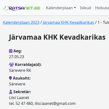
Kalenderplaan
Isikud
Hobus
Kalenderplaan 2023
/
Järvamaa KHK Kevadkarikas
/ 1 - T
Järvamaa KHK Kevadkarikas
Aeg:
27.05.23
Korraldaja(d):
Särevere RK
Asukoht:
Särevere
Sekretär:
Liisi Laanet
tel. 52 47 480, liisi.laanet@gmail.com