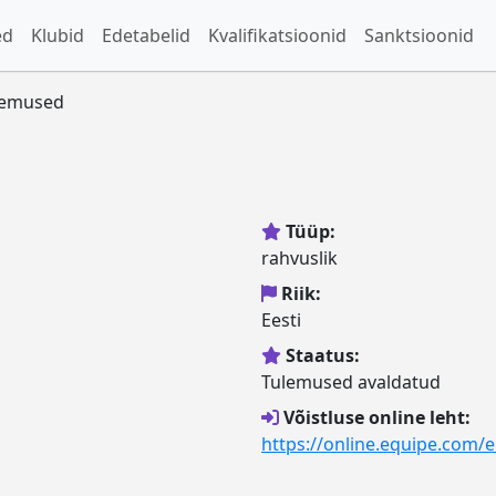
ed
Klubid
Edetabelid
Kvalifikatsioonid
Sanktsioonid
ulemused
Tüüp:
rahvuslik
Riik:
Eesti
Staatus:
Tulemused avaldatud
Võistluse online leht:
https://online.equipe.com/