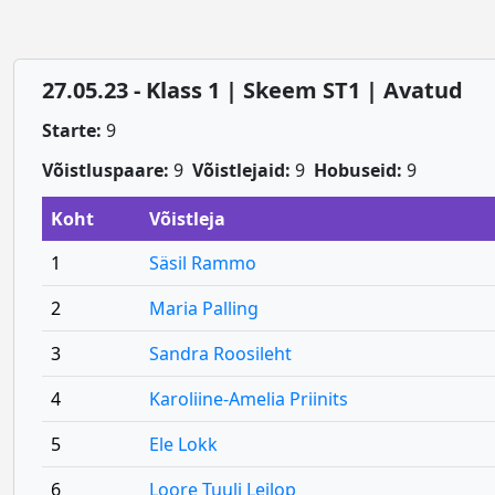
27.05.23 - Klass 1 | Skeem ST1 | Avatud
Starte:
9
Võistluspaare:
9
Võistlejaid:
9
Hobuseid:
9
Koht
Võistleja
1
Säsil Rammo
2
Maria Palling
3
Sandra Roosileht
4
Karoliine-Amelia Priinits
5
Ele Lokk
6
Loore Tuuli Leilop