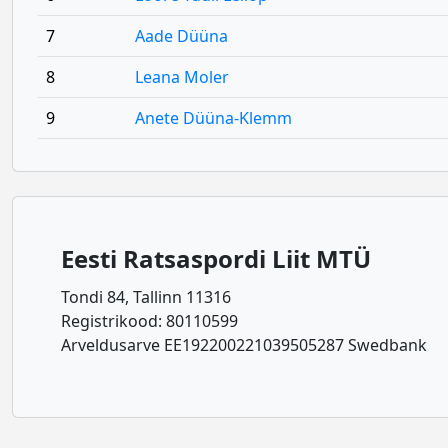
7
Aade Düüna
8
Leana Moler
9
Anete Düüna-Klemm
Eesti Ratsaspordi Liit MTÜ
Tondi 84, Tallinn 11316
Registrikood: 80110599
Arveldusarve EE192200221039505287 Swedbank