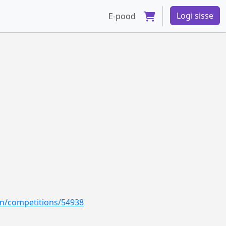
Logi sisse
E-pood
en/competitions/54938