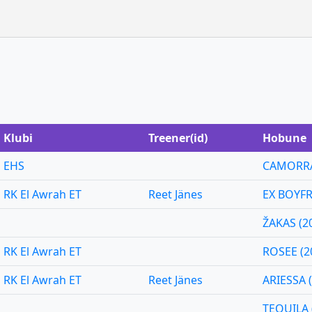
Klubi
Treener(id)
Hobune
EHS
CAMORRA
RK El Awrah ET
Reet Jänes
EX BOYFR
ŽAKAS (20
RK El Awrah ET
ROSEE (2
RK El Awrah ET
Reet Jänes
ARIESSA 
TEQUILA 