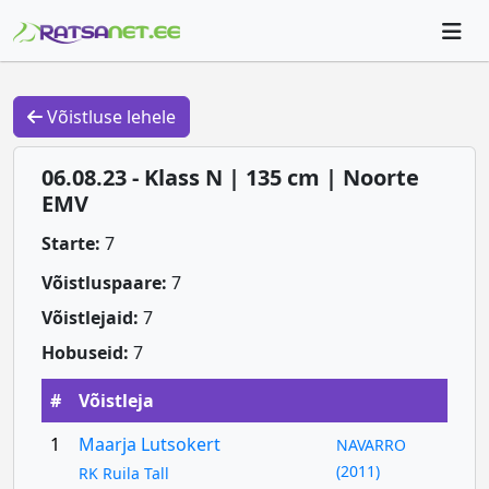
Võistluse lehele
06.08.23 - Klass N | 135 cm | Noorte
EMV
Starte:
7
Võistluspaare:
7
Võistlejaid:
7
Hobuseid:
7
#
Võistleja
1
Maarja Lutsokert
NAVARRO
(2011)
RK Ruila Tall