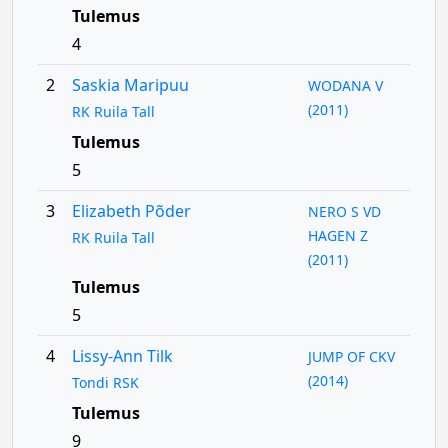
Tulemus
4
2
Saskia Maripuu
WODANA V
(2011)
RK Ruila Tall
Tulemus
5
3
Elizabeth Põder
NERO S VD
HAGEN Z
RK Ruila Tall
(2011)
Tulemus
5
4
Lissy-Ann Tilk
JUMP OF CKV
(2014)
Tondi RSK
Tulemus
9