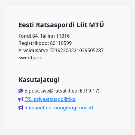
Eesti Ratsaspordi Liit MTÜ
Tondi 84, Tallinn 11316
Registrikood: 80110599
Arveldusarve EE192200221039505287
Swedbank
Kasutajatugi
E-post: ave@ratsaliit.ee (E-R 9-17)
ERL privaatsuspoliitika
Ratsanet.ee müügitingimused