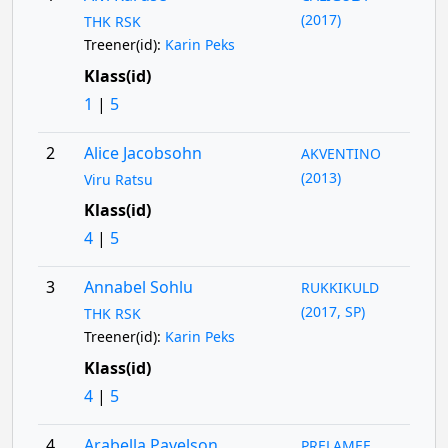
(2017)
THK RSK
Treener(id):
Karin Peks
Klass(id)
1
|
5
2
Alice Jacobsohn
AKVENTINO
(2013)
Viru Ratsu
Klass(id)
4
|
5
3
Annabel Sohlu
RUKKIKULD
(2017, SP)
THK RSK
Treener(id):
Karin Peks
Klass(id)
4
|
5
4
Arabella Pavelson
PRELAMEE