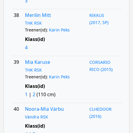
3
38
Merilin Mitt
RIKKUS
(2017, SP)
THK RSK
Treener(id):
Karin Peks
Klass(id)
4
39
Mia Karuse
CORSARIO
RICO (2015)
THK RSK
Treener(id):
Karin Peks
Klass(id)
1
|
2
(110 cm)
40
Noora-Mia Värbu
CLHEDOOR
(2016)
Vändra RSK
Klass(id)