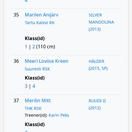
4
35
Marilen Anijärv
SILVER
MANDOLINA
Tartu Kalevi RK
(2013)
Klass(id)
1
|
2
(110 cm)
36
Meeri Loviise Kreen
HÄLDER
(2015, SP)
Suuresti RSK
Klass(id)
3
|
4
37
Merilin Mitt
RUUDI II
(2012)
THK RSK
Treener(id):
Karin Peks
Klass(id)