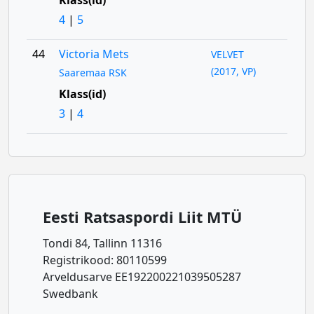
Klass(id)
4
|
5
44
Victoria Mets
VELVET
(2017, VP)
Saaremaa RSK
Klass(id)
3
|
4
Eesti Ratsaspordi Liit MTÜ
Tondi 84, Tallinn 11316
Registrikood: 80110599
Arveldusarve EE192200221039505287
Swedbank