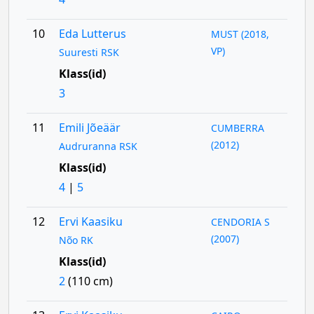
10
Eda Lutterus
MUST (2018,
VP)
Suuresti RSK
Klass(id)
3
11
Emili Jõeäär
CUMBERRA
(2012)
Audruranna RSK
Klass(id)
4
|
5
12
Ervi Kaasiku
CENDORIA S
(2007)
Nõo RK
Klass(id)
2
(110 cm)