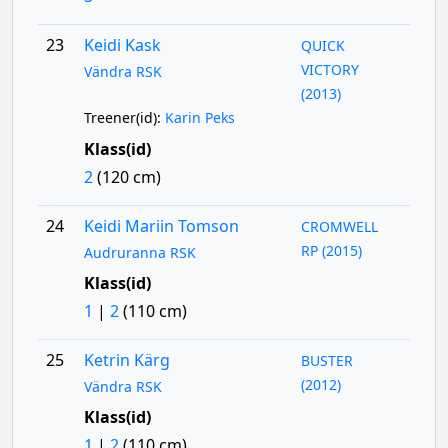
23
Keidi Kask
QUICK
VICTORY
Vändra RSK
(2013)
Treener(id):
Karin Peks
Klass(id)
2
(120 cm)
24
Keidi Mariin Tomson
CROMWELL
RP (2015)
Audruranna RSK
Klass(id)
1
|
2
(110 cm)
25
Ketrin Kärg
BUSTER
(2012)
Vändra RSK
Klass(id)
1
|
2
(110 cm)