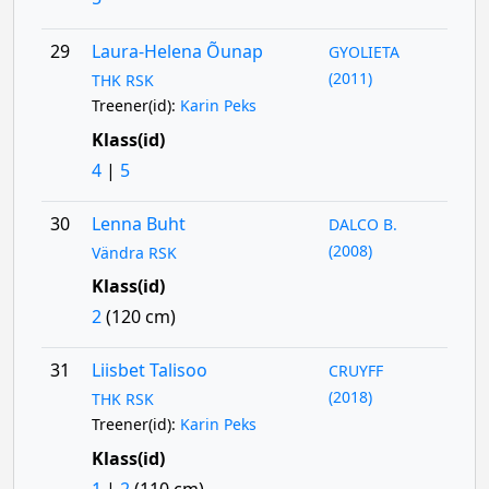
29
Laura-Helena Õunap
GYOLIETA
(2011)
THK RSK
Treener(id):
Karin Peks
Klass(id)
4
|
5
30
Lenna Buht
DALCO B.
(2008)
Vändra RSK
Klass(id)
2
(120 cm)
31
Liisbet Talisoo
CRUYFF
(2018)
THK RSK
Treener(id):
Karin Peks
Klass(id)