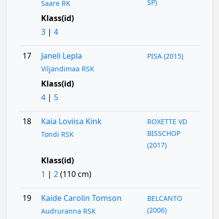
SP)
Saare RK
Klass(id)
3
|
4
17
Janeli Lepla
PISA (2015)
Viljandimaa RSK
Klass(id)
4
|
5
18
Kaia Loviisa Kink
ROXETTE VD
BISSCHOP
Tondi RSK
(2017)
Klass(id)
1
|
2
(110 cm)
19
Kaide Carolin Tomson
BELCANTO
(2006)
Audruranna RSK