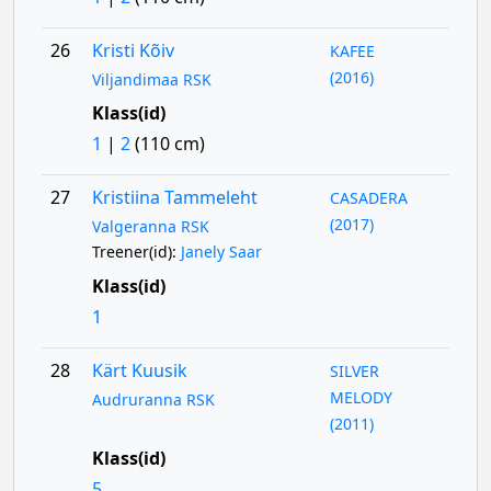
26
Kristi Kõiv
KAFEE
(2016)
Viljandimaa RSK
Klass(id)
1
|
2
(110 cm)
27
Kristiina Tammeleht
CASADERA
(2017)
Valgeranna RSK
Treener(id):
Janely Saar
Klass(id)
1
28
Kärt Kuusik
SILVER
MELODY
Audruranna RSK
(2011)
Klass(id)
5