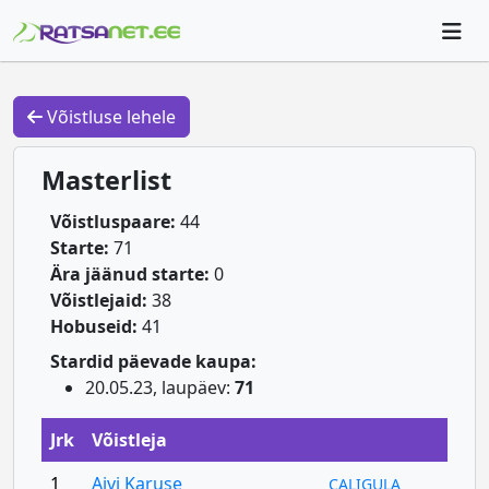
Võistluse lehele
Masterlist
Võistluspaare:
44
Starte:
71
Ära jäänud starte:
0
Võistlejaid:
38
Hobuseid:
41
Stardid päevade kaupa:
20.05.23, laupäev:
71
Jrk
Võistleja
1
Aivi Karuse
CALIGULA