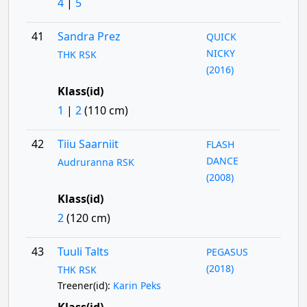
4
|
5
41
Sandra Prez
QUICK
NICKY
THK RSK
(2016)
Klass(id)
1
|
2
(110 cm)
42
Tiiu Saarniit
FLASH
DANCE
Audruranna RSK
(2008)
Klass(id)
2
(120 cm)
43
Tuuli Talts
PEGASUS
(2018)
THK RSK
Treener(id):
Karin Peks