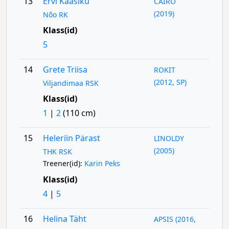
13
Ervi Kaasiku
CAIRO
(2019)
Nõo RK
Klass(id)
5
14
Grete Triisa
ROKIT
(2012, SP)
Viljandimaa RSK
Klass(id)
1
|
2
(110 cm)
15
Heleriin Pärast
LINOLDY
(2005)
THK RSK
Treener(id):
Karin Peks
Klass(id)
4
|
5
16
Helina Täht
APSIS (2016,