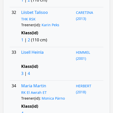
1
|
2
(110 cm)
32
Liisbet Talisoo
CARETINA
(2013)
THK RSK
Treener(id):
Karin Peks
Klass(id)
1
|
2
(110 cm)
33
Lisell Heinla
HIMMEL
(2001)
Klass(id)
3
|
4
34
Maria Martin
HERBERT
(2018)
RK El Awrah ET
Treener(id):
Monica Pärno
Klass(id)