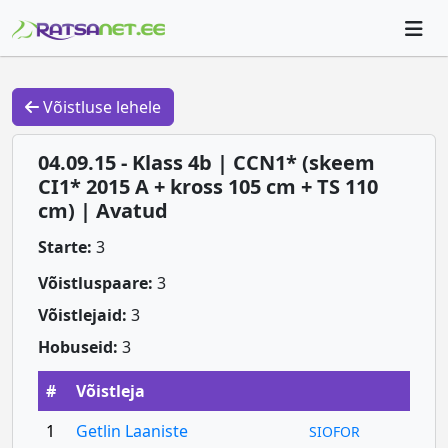
Võistluse lehele
04.09.15 - Klass 4b | CCN1* (skeem
CI1* 2015 A + kross 105 cm + TS 110
cm) | Avatud
Starte:
3
Võistluspaare:
3
Võistlejaid:
3
Hobuseid:
3
#
Võistleja
1
Getlin Laaniste
SIOFOR