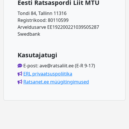
Eesti Ratsaspordi Liit MTÜ
Tondi 84, Tallinn 11316
Registrikood: 80110599
Arveldusarve EE192200221039505287
Swedbank
Kasutajatugi
E-post: ave@ratsaliit.ee (E-R 9-17)
ERL privaatsuspoliitika
Ratsanet.ee müügitingimused