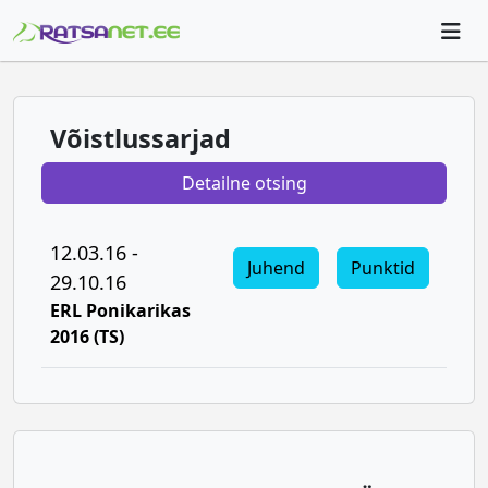
Võistlussarjad
Detailne otsing
12.03.16 -
Juhend
Punktid
29.10.16
ERL Ponikarikas
2016 (TS)