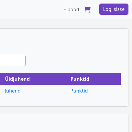
Logi sisse
E-pood
Üldjuhend
Punktid
Juhend
Punktid