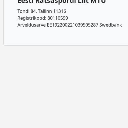
Eesti Ratsaspordi Liit MTÜ
Tondi 84, Tallinn 11316
Registrikood: 80110599
Arveldusarve EE192200221039505287 Swedbank