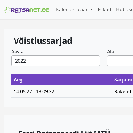
Kalenderplaan
Isikud
Hobus
Võistlussarjad
Aasta
Ala
Aeg
Sarja n
14.05.22 - 18.09.22
Rakendi 