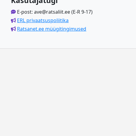
Kasutajatugi
E-post: ave@ratsaliit.ee (E-R 9-17)
ERL privaatsuspoliitika
Ratsanet.ee müügitingimused