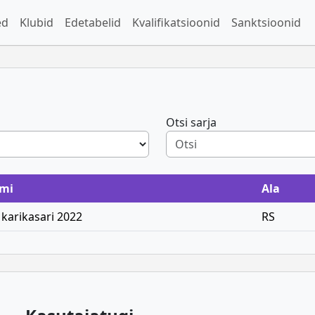
ed
Klubid
Edetabelid
Kvalifikatsioonid
Sanktsioonid
Otsi sarja
imi
Ala
karikasari 2022
RS