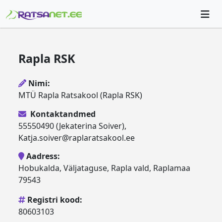
Rapla RSK
Nimi:
MTÜ Rapla Ratsakool (Rapla RSK)
Kontaktandmed
55550490 (Jekaterina Soiver),
Katja.soiver@raplaratsakool.ee
Aadress:
Hobukalda, Väljataguse, Rapla vald, Raplamaa
79543
Registri kood:
80603103